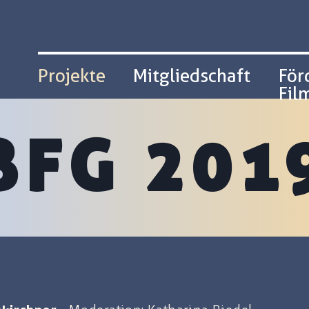
Projekte
Mitgliedschaft
För
Film
Filmernst
Workshop Foto
Workshops
BFG 201
Brandenburge
Filmgespräche
Aktuelles Pot
Schulkinowochen
UmBrüche